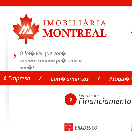
O im�vel que voc�
sempre sonhou pr�ximo a
voc�!
A Empresa
Lan�amentos
Alugu�i
Fale conosco
Simule um
Financiamento
BRADESCO